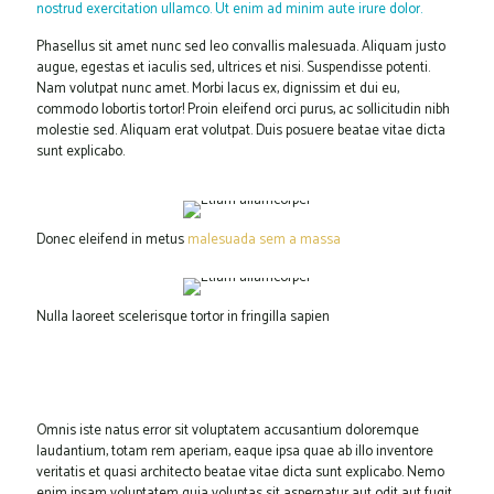
nostrud exercitation ullamco. Ut enim ad minim aute irure dolor.
Phasellus sit amet nunc sed leo convallis malesuada. Aliquam justo
augue, egestas et iaculis sed, ultrices et nisi. Suspendisse potenti.
Nam volutpat nunc amet. Morbi lacus ex, dignissim et dui eu,
commodo lobortis tortor! Proin eleifend orci purus, ac sollicitudin nibh
molestie sed. Aliquam erat volutpat. Duis posuere beatae vitae dicta
sunt explicabo.
Donec eleifend in metus
malesuada sem a massa
Nulla laoreet scelerisque tortor in fringilla sapien
Omnis iste natus error sit voluptatem accusantium doloremque
laudantium, totam rem aperiam, eaque ipsa quae ab illo inventore
veritatis et quasi architecto beatae vitae dicta sunt explicabo. Nemo
enim ipsam voluptatem quia voluptas sit aspernatur aut odit aut fugit,